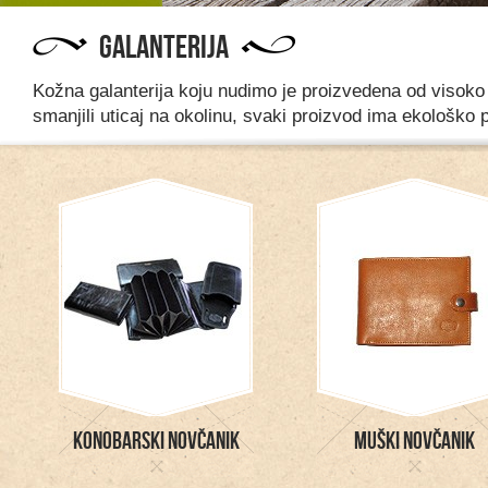
GALANTERIJA
Kožna galanterija koju nudimo je proizvedena od visoko
smanjili uticaj na okolinu, svaki proizvod ima ekološko 
Konobarski Novčanik
Muški novčanik