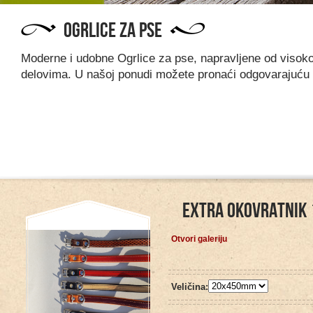
OGRLICE ZA PSE
Moderne i udobne Ogrlice za pse, napravljene od visoko 
delovima. U našoj ponudi možete pronaći odgovarajuću 
EXTRA OKOVRATNIK 
Otvori galeriju
Veličina: