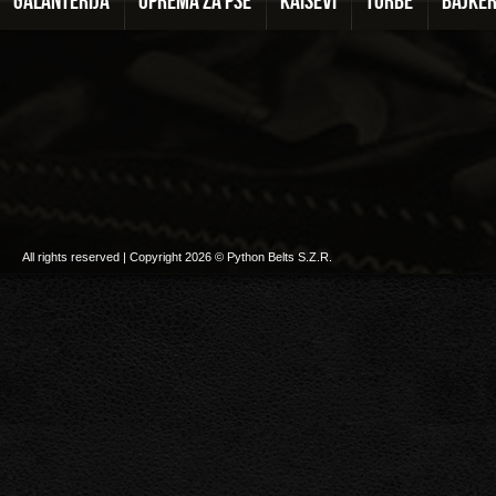
GALANTERIJA
OPREMA ZA PSE
KAIŠEVI
TORBE
BAJKE
All rights reserved | Copyright 2026 © Python Belts S.Z.R.