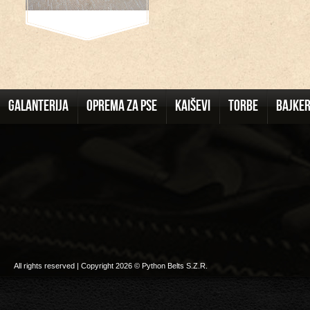
GALANTERIJA
OPREMA ZA PSE
KAIŠEVI
TORBE
BAJKE
All rights reserved | Copyright 2026 © Python Belts S.Z.R.