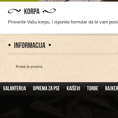
KORPA
Proverite Vašu korpu, i ispunite formular da bi vam posl
INFORMACIJA
Korpa je prazna.
GALANTERIJA
OPREMA ZA PSE
KAIŠEVI
TORBE
BAJKE